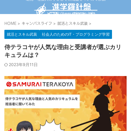
>
>
>
HOME
キャンパスライフ
就活とスキル武装
就活とスキル武装
社会人のためのIT・プログラミング学習
侍テラコヤが人気な理由と受講者が選ぶカリ
キュラムは？
2023年9月11日