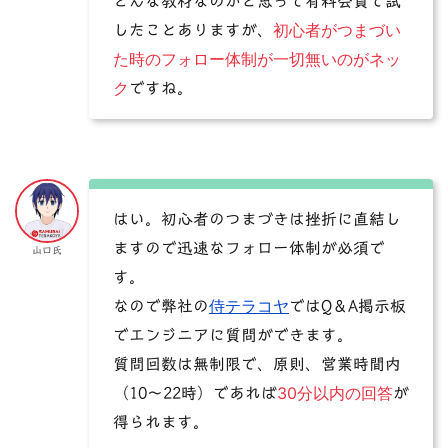
どんな教材なのかと思って有料会員で試
初心者がつまづい
したことありますが、
た時のフォロー体制が一切無いのがネッ
ク
ですね。
はい。初心者のつまづきは挫折に直結し
ますので迅速なフォロー体制が必須で
山口氏
す。
侍テラコヤ
なので弊社の
ではQ＆A掲示板
でエンジニアに質問ができます。
質問回数は無制限で、原則、営業時間内
30分以内の回答
（10〜22時）であれば
が
得られます。